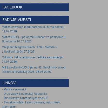
FACEBOOK
ZADNJE VIJESTI
Matica ostvaruje međunarodnu kulturnu povelju
11.07.2026.
Matica i KUD Lipa održali koncert za pamćenje u
Bojnicama 10.07.2026.
Obilježen blagdan Svetih Ćirila i Metoda u
Lipovljanima 04.07.2026.
Održane ljetne radionice- tradicija se nastavlja
04.07.2026.
MS Lipovljani-KUD Lipa na 42. Smotri slovačkog
folklora u Hrvatskoj 2026. 06.06.2026.
LINKOVI
- Matica slovenská
- Úrad vlády Slovenskej Republiky
- Ministerstvo zahraničných vecí SR
- Slovakia hotels, travel, pictures, map, news,
information