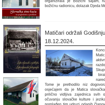
organizirala je Božićni sajam, na
božićnu radionicu, dolazak Djeda Mra
Matičari održali Godišnj
18.12.2024.
Konce
Matic
aktiv
razdo
Skupš
bira
nare
Tome je prethodilo niz dogovora
osjećajem da je Matica slovačka 
prilično vidljiva zajednica svih 
očuvanju slovačke kulture i jezi
pomlađen tim udruzi odanih članov