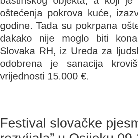
baštinskog objekta, a koji j
oštećenja pokrova kuće, izaz
godine. Tada su pokrpana ošte
dakako nije moglo biti kon
Slovaka RH, iz Ureda za ljuds
odobrena je sanacija krov
vrijednosti 15.000 €.
Festival slovačke pjes
rozvíjala” u Osijeku 09