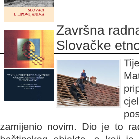
Završna radna
Slovačke etno
Ti
Mat
pri
cj
po
zamijenio novim. Dio je to r