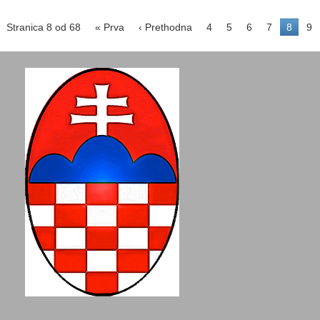
Stranica 8 od 68
« Prva
‹ Prethodna
4
5
6
7
8
9