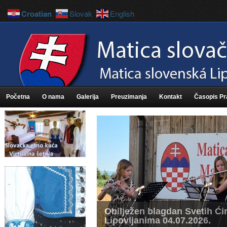
Croatian
Slovak
English
Početna
O nama
Galerija
Preuzimanja
Kontakt
Časopis P
Obilježen blagdan Svetih Ćir
Lipovljanima 04.07.2026.