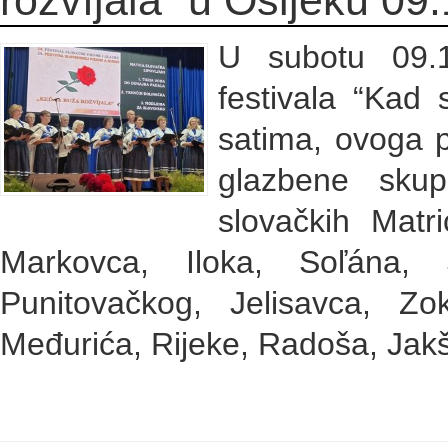
U subotu 09.1
festivala “Kad 
satima, ovoga p
glazbene skup
slovačkih Matr
Markovca, Iloka, Soľána, 
Punitovačkog, Jelisavca, Zo
Međurića, Rijeke, Radoša, Jak