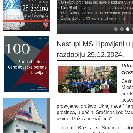
U sklopu programa proslave blagdana Svetih 
Lipovljani je ove godine, trinaesti puta za r
izvedbama, izložbama i raznovrsnom ponud
Željanskoj ulici 63, učinila još jedan […]
Nastupi MS Lipovljani u
razdoblju 29.12.2024.
Udru
cjelo
Četir
Mješo
preds
besed
prosvjetno društvo Ukrajinaca ”Karp
prosinca, u općini Sračinec kod Var
okviru ”Božića v Sračincu”.
Tijekom ”Božića v Sračincu”, d