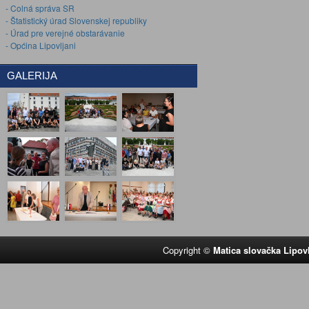
- Colná správa SR
- Štatistický úrad Slovenskej republiky
- Úrad pre verejné obstarávanie
- Općina Lipovljani
GALERIJA
Copyright ©
Matica slovačka Lipov